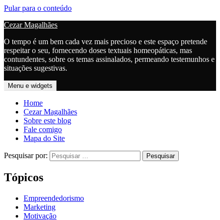
Pular para o conteúdo
Cezar Magalhães
O tempo é um bem cada vez mais precioso e este espaço pretende
respeitar o seu, fornecendo doses textuais homeopáticas, mas
contundentes, sobre os temas assinalados, permeando testemunhos e
situações sugestivas.
Menu e widgets
Home
Cezar Magalhães
Sobre este blog
Fale comigo
Mapa do Site
Pesquisar por:
Tópicos
Empreendedorismo
Marketing
Motivação