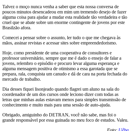
Talvez o moço nunca venha a saber que esta nossa conversa de
poucos minutos desencadeou em mim um tremendo desejo de fazer
alguma coisa para ajudar a mudar esta realidade tão verdadeira e tão
cruel que se abate sobre um enorme contingente de jovens por este
Brasilzão afora.
Comecei a pensar sobre o assunto, ler tudo o que me chegava às
mãos, assinar revistas e acessar sites sobre empreendedorismo.
Hoje, como presidente de uma cooperativa de consultores e
professor universitário, sempre que me é dado o ensejo de falar a
jovens, relembro o episódio e procuro levar alguma esperança e
alguma mensagem positiva de otimismo a essa garotada que se
prepara, rala, conquista um canudo e dá de cara na porta fechada do
mercado de trabalho.
Dia desses fiquei lisonjeado quando flagrei um aluno na sala do
coordenador de um dos cursos onde leciono dizer com todas as
letras que minhas aulas estavam menos para simples transmissão de
conhecimento e muito mais para uma sessão de auto-ajuda.
Obrigado, amiguinho do DETRAN, você não sabe, mas foi o
grande responsável por essa guinada no meu foco de estudos. Valeu.
Foto:
Uêba