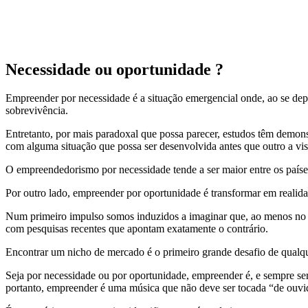
Mapa do Site
Visite o
Mapa do Site
para ter acesso a uma lista completa e organizad
Necessidade ou oportunidade ?
Empreender por necessidade é a situação emergencial onde, ao se dep
sobrevivência.
Entretanto, por mais paradoxal que possa parecer, estudos têm demons
com alguma situação que possa ser desenvolvida antes que outro a vis
O empreendedorismo por necessidade tende a ser maior entre os paíse
Por outro lado, empreender por oportunidade é transformar em realid
Num primeiro impulso somos induzidos a imaginar que, ao menos no n
com pesquisas recentes que apontam exatamente o contrário.
Encontrar um nicho de mercado é o primeiro grande desafio de qual
Seja por necessidade ou por oportunidade, empreender é, e sempre s
portanto, empreender é uma música que não deve ser tocada “de ouvi