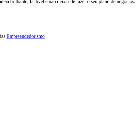
idéia brilhante, factível e não deixar de fazer o seu plano de negócios.
ias
Empreendedorismo