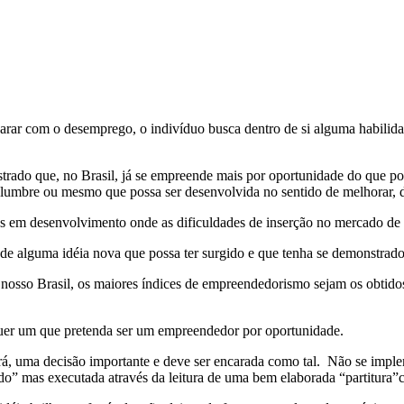
a dos artigos publicados neste blog.
arar com o desemprego, o indivíduo busca dentro de si alguma habilidad
trado que, no Brasil, já se empreende mais por oportunidade do que po
lumbre ou mesmo que possa ser desenvolvida no sentido de melhorar, de
s
em desenvolvimento onde as dificuldades de inserção no mercado de t
ade alguma idéia nova que possa ter surgido e que tenha se demonstrad
osso Brasil, os maiores índices de empreendedorismo sejam os obtidos
quer um que pretenda ser um empreendedor por oportunidade.
erá, uma decisão importante e deve ser encarada como tal. Não se imp
do” mas executada através da leitura de uma bem elaborada “partitura