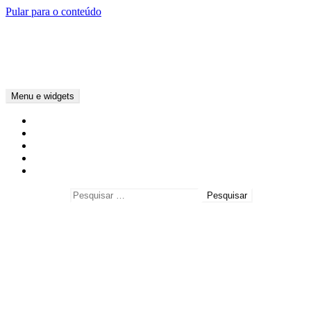
Pular para o conteúdo
Cezar Magalhães
O tempo é um bem cada vez mais precioso e este espaço pretende resp
sugestivas.
Menu e widgets
Home
Cezar Magalhães
Sobre este blog
Fale comigo
Mapa do Site
Pesquisar por:
Tópicos
Empreendedorismo
Marketing
Motivação
Vivência